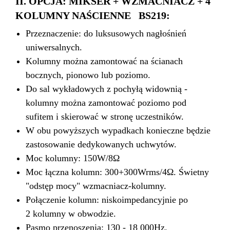
II. OPCJA: MIKSER + WZMACNIACZ + 4
KOLUMNY NAŚCIENNE
BS219
:
Przeznaczenie: do luksusowych nagłośnień
uniwersalnych.
Kolumny można zamontować na ścianach
bocznych, pionowo lub poziomo.
Do sal wykładowych z pochyłą widownią -
kolumny można zamontować poziomo pod
sufitem i skierować w stronę uczestników.
W obu powyższych wypadkach konieczne będzie
zastosowanie dedykowanych uchwytów.
Moc kolumny: 150W/8Ω
Moc łączna kolumn: 300+300Wrms/4Ω. Świetny
"odstęp mocy" wzmacniacz-kolumny.
Połączenie kolumn: niskoimpedancyjnie po
2 kolumny w obwodzie.
Pasmo przenoszenia: 130 - 18 000Hz.