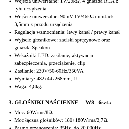
Wejścia uniwersalne: 1V/23kΩ, 4 gniazda RCA z
tyłu urządzenia
Wejście uniwersalne: 90mV-1V/46kΩ miniJack
3,5mm z przodu urządzenia
Regulacja wzmocnienia: lewy kanał / prawy kanał
Wyjście głośnikowe: zaciski sprężynowe oraz
gniazda Speakon
Wskaźniki LED: zasilanie, aktywacja
zabezpieczenia, przeciążenie, clip
Zasilanie: 230V/50-60Hz/350VA
Wymiary: 482x44x268mm, 1U
Waga: 4,8kg.
3. GŁOŚNIKI NAŚCIENNE
W8
6szt.:
Moc: 60Wrms/8Ω.
Moc łączna głośników: 180+180Wrms/2,7Ω.
Pasmo przenoszenia: 35Hz. do 20 000Hz.