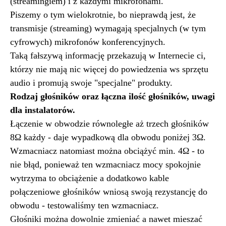
(streamingiem) i z każdymi mikrofonami.
Piszemy o tym wielokrotnie, bo nieprawdą jest, że
transmisje (streaming) wymagają specjalnych (w tym
cyfrowych) mikrofonów konferencyjnych.
Taką fałszywą informację przekazują w Internecie ci,
którzy nie mają nic więcej do powiedzenia ws sprzętu
audio i promują swoje "specjalne" produkty.
Rodzaj głośników oraz łączna ilość głośników, uwagi
dla instalatorów.
Łączenie w obwodzie równoległe aż trzech głośników
8Ω każdy - daje wypadkową dla obwodu poniżej 3Ω.
Wzmacniacz natomiast można obciążyć min. 4Ω - to
nie błąd, ponieważ ten wzmacniacz mocy spokojnie
wytrzyma to obciążenie a dodatkowo kable
połączeniowe głośników wniosą swoją rezystancję do
obwodu - testowaliśmy ten wzmacniacz.
Głośniki można dowolnie zmieniać a nawet mieszać