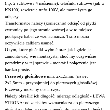
(np. 2 sufitowe i 4 naścienne). Głośniki sufitowe (jak w
KN100) zawierają trafo 100V, ale montażysta go
odłączy.
Transformator należy (koniecznie) odciąć od płytki
zwrotnicy po jego stronie wtórnej a w to miejsce
podłączyć kabel ze wzmacniacza. Trafo można
oczywiście całkiem usunąć.
O tym, które głośniki wybrać oraz jak i gdzie je
zamontować, wie montażysta, choć my oczywiście
poradzimy w tej sprawie - montaż i połączenie jest
bardzo proste.
Przewody głośnikowe
min. 2x1,5mm. (nawet
2x2,5mm - przynajmniej do pierwszych głośników).
Przewody możemy dostarczyć.
Należy określić ich długość; mierząc odległość - LEWA
STRONA: od zacisków wzmacniacza do pierwszego
głośnika i dalej ten sam przewód do następnych dwóch.