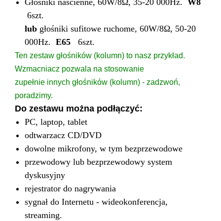
Głośniki naścienne, 60W/8Ω, 35-20 000Hz.
W8
6szt.
lub
głośniki sufitowe ruchome, 60W/8Ω, 50-20
000Hz.
E65
6szt.
Ten zestaw głośników (kolumn) to nasz przykład.
Wzmacniacz pozwala na stosowanie
zupełnie innych głośników (kolumn) - zadzwoń,
poradzimy.
Do zestawu można podłączyć:
PC, laptop, tablet
odtwarzacz CD/DVD
dowolne mikrofony, w tym bezprzewodowe
przewodowy lub bezprzewodowy system
dyskusyjny
rejestrator do nagrywania
sygnał do Internetu - wideokonferencja,
streaming.