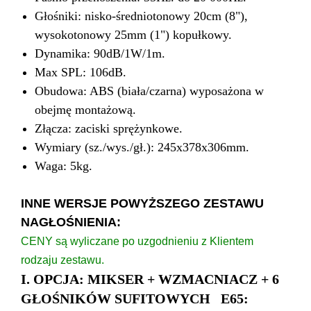
Głośniki: nisko-średniotonowy 20cm (8"),
wysokotonowy 25mm (1") kopułkowy.
Dynamika: 90dB/1W/1m.
Max SPL: 106dB.
Obudowa: ABS (biała/czarna) wyposażona w
obejmę montażową.
Złącza: zaciski sprężynkowe.
Wymiary (sz./wys./gł.): 245x378x306mm.
Waga: 5kg.
INNE WERSJE POWYŻSZEGO ZESTAWU
NAGŁOŚNIENIA:
CENY są wyliczane po uzgodnieniu z Klientem
rodzaju zestawu.
I. OPCJA: MIKSER + WZMACNIACZ + 6
GŁOŚNIKÓW SUFITOWYCH
E65
: