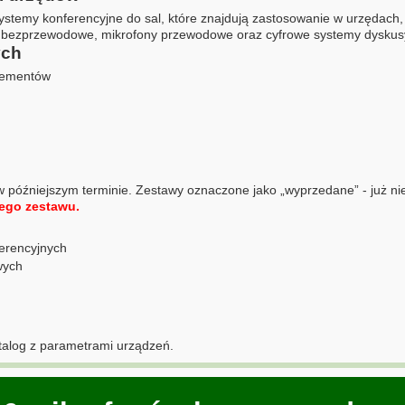
temy konferencyjne do sal, które znajdują zastosowanie w urzędach, f
ne bezprzewodowe, mikrofony przewodowe oraz cyfrowe systemy dyskus
ych
elementów
 późniejszym terminie. Zestawy oznaczone jako „wyprzedane” - już ni
ego zestawu.
erencyjnych
wych
talog z parametrami urządzeń.