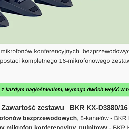
 mikrofonów konferencyjnych, bezprzewodow
postaci kompletnego 16-mikrofonowego zesta
każdym nagłośnieniem, wymaga dwóch wejść w m
Zawartość zestawu BKR KX-D3880/16
rofonów bezprzewodowych
, 8‑kanałów - BKR
 mikrofon konferencyjny, pulpitowy
- BKR K