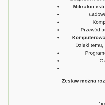
Mikrofon estr
Ładowa
Kompl
Przewód au
Komputerowo 
Dzięki temu,
Programo
Oz
Zestaw można roz
Je