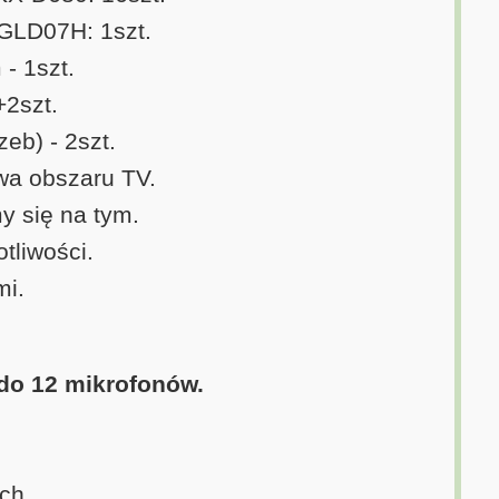
 GLD07H: 1szt.
- 1szt.
+2szt.
eb) - 2szt.
wa obszaru TV.
y się na tym.
tliwości.
mi.
do 12 mikrofonów.
ch.