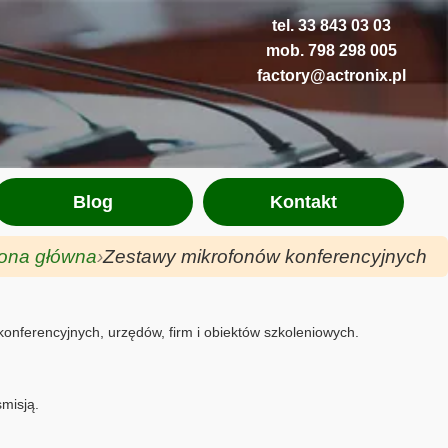
tel. 33 843 03 03
mob. 798 298 005
factory@actronix.pl
Blog
Kontakt
rona główna
Zestawy mikrofonów konferencyjnych
onferencyjnych, urzędów, firm i obiektów szkoleniowych.
misją.