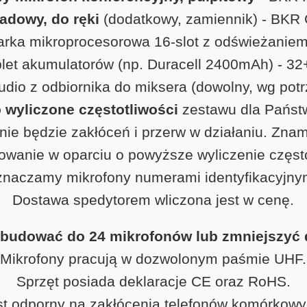
adowy, do ręki
(dodatkowy, zamiennik) - BKR
rka mikroprocesorowa 16‑slot z odświeżaniem 
et akumulatorów (np. Duracell 2400mAh) - 32
dio z odbiornika do miksera (dowolny, wg potrz
wyliczone częstotliwości
zestawu dla Państ
 nie będzie zakłóceń i przerw w działaniu. Znam
wanie w oparciu o powyższe wyliczenie często
naczamy mikrofony numerami identyfikacyjny
Dostawa spedytorem wliczona jest w cenę.
budować do 24 mikrofonów lub zmniejszyć 
Mikrofony pracują w dozwolonym paśmie UHF.
Sprzęt posiada deklaracje CE oraz RoHS.
st odporny na zakłócenia telefonów komórkowy