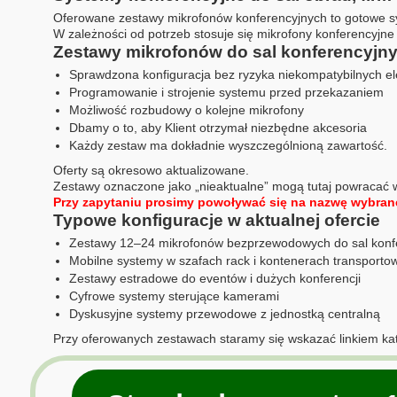
Oferowane zestawy mikrofonów konferencyjnych to gotowe sys
W zależności od potrzeb stosuje się mikrofony konferencyj
Zestawy mikrofonów do sal konferencyjn
Sprawdzona konfiguracja bez ryzyka niekompatybilnych 
Programowanie i strojenie systemu przed przekazaniem
Możliwość rozbudowy o kolejne mikrofony
Dbamy o to, aby Klient otrzymał niezbędne akcesoria
Każdy zestaw ma dokładnie wyszczególnioną zawartość.
Oferty są okresowo aktualizowane.
Zestawy oznaczone jako „nieaktualne” mogą tutaj powracać w
Przy zapytaniu prosimy powoływać się na nazwę wybran
Typowe konfiguracje w aktualnej ofercie
Zestawy 12–24 mikrofonów bezprzewodowych do sal konf
Mobilne systemy w szafach rack i kontenerach transporto
Zestawy estradowe do eventów i dużych konferencji
Cyfrowe systemy sterujące kamerami
Dyskusyjne systemy przewodowe z jednostką centralną
Przy oferowanych zestawach staramy się wskazać linkiem ka