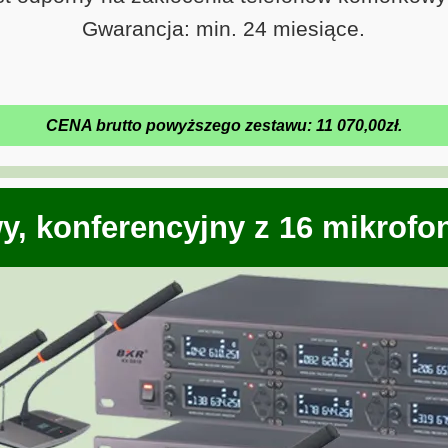
Gwarancja: min. 24 miesiące.
CENA brutto powyższego zestawu:
11 070,00
zł.
y, konferencyjny z 16 mikrof