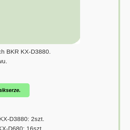
ych BKR KX-D3880.
wu.
ikserze.
 KX-D3880: 2szt.
X-D680: 16szt.